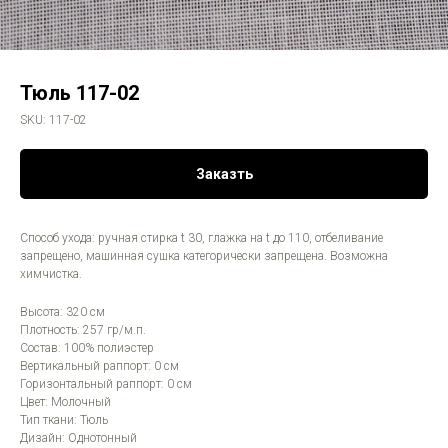
Тюль 117-02
SKU:
117-02
Заказть
Способ ухода: ручная стирка t 30, глажка на t до 110, отбеливание
запрещено, машинная сушка категорически запрещена. Возможна
химчистка.
Высота: 320 см
Плотность: 257 гр/м.п.
Состав: 100% полиэстер
Вертикальный раппорт: 0 см
Горизонтальный раппорт: 0 см
Цвет: Молочный
Тип ткани: Тюль
Дизайн: Однотонный