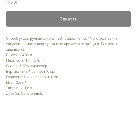
116-01
Заказть
Способ ухода: ручная стирка t 30, глажка на t до 110, отбеливание
запрещено, машинная сушка категорически запрещена. Возможна
химчистка.
Высота: 340 см
Плотность: 174 гр/м.п.
Состав: 100% полиэстер
Вертикальный раппорт: 0 см
Горизонтальный раппорт: 0 см
Цвет: Серый
Тип ткани: Тюль
Дизайн: Однотонный