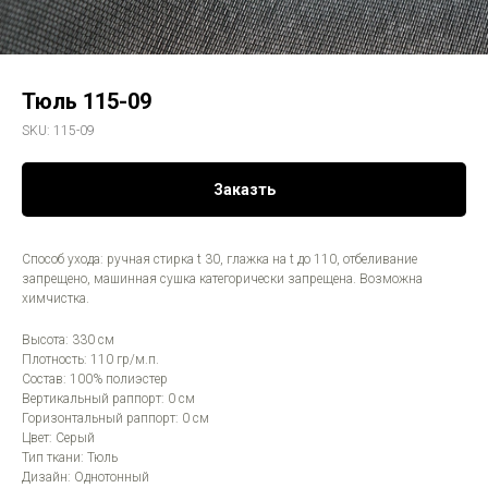
Тюль 115-09
SKU:
115-09
Заказть
Способ ухода: ручная стирка t 30, глажка на t до 110, отбеливание
запрещено, машинная сушка категорически запрещена. Возможна
химчистка.
Высота: 330 см
Плотность: 110 гр/м.п.
Состав: 100% полиэстер
Вертикальный раппорт: 0 см
Горизонтальный раппорт: 0 см
Цвет: Серый
Тип ткани: Тюль
Дизайн: Однотонный