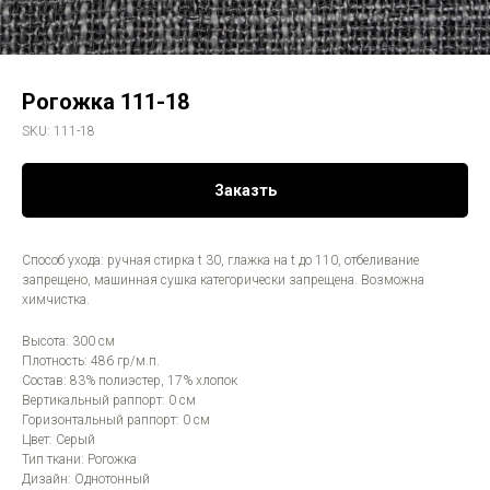
Рогожка 111-18
SKU:
111-18
Заказть
Способ ухода: ручная стирка t 30, глажка на t до 110, отбеливание
запрещено, машинная сушка категорически запрещена. Возможна
химчистка.
Высота: 300 см
Плотность: 486 гр/м.п.
Состав: 83% полиэстер, 17% хлопок
Вертикальный раппорт: 0 см
Горизонтальный раппорт: 0 см
Цвет: Серый
Тип ткани: Рогожка
Дизайн: Однотонный