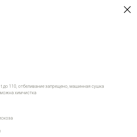
и t до 110, отбеливание запрещено, машинная сушка
зможна химчистка
искоза
м