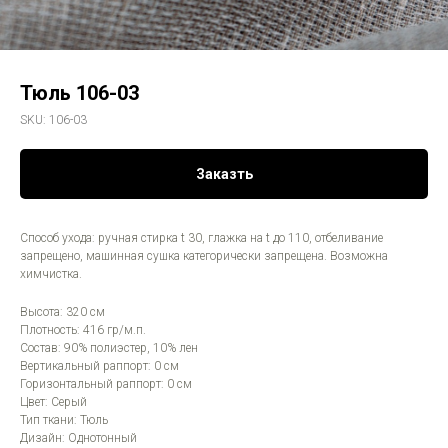
Тюль 106-03
SKU:
106-03
Заказть
Способ ухода: ручная стирка t 30, глажка на t до 110, отбеливание
запрещено, машинная сушка категорически запрещена. Возможна
химчистка.
Высота: 320 см
Плотность: 416 гр/м.п.
Состав: 90% полиэстер, 10% лен
Вертикальный раппорт: 0 см
Горизонтальный раппорт: 0 см
Цвет: Серый
Тип ткани: Тюль
Дизайн: Однотонный