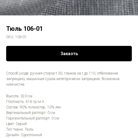
Тюль 106-01
SKU:
106-01
Заказть
Способ ухода: ручная стирка t 30, глажка на t до 110, отбеливание
запрещено, машинная сушка категорически запрещена. Возможна
химчистка.
Высота: 320 см
Плотность: 416 гр/м.п.
Состав: 90% полиэстер, 10% лен
Вертикальный раппорт: 0 см
Горизонтальный раппорт: 0 см
Цвет: Серый
Тип ткани: Тюль
Дизайн: Однотонный