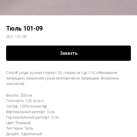
Тюль 101-09
SKU:
101-09
Заказть
Способ ухода: ручная стирка t 30, глажка на t до 110, отбеливание
запрещено, машинная сушка категорически запрещена. Возможна
химчистка.
Высота: 330 см
Плотность: 105 гр/м.п.
Состав: 100% полиэстер
Вертикальный раппорт: 0 см
Горизонтальный раппорт: 0 см
Цвет: Розовый
Тип ткани: Тюль
Дизайн: Однотонный