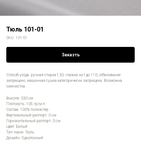
Тюль 101-01
SKU:
101-01
Заказть
Способ ухода: ручная стирка t 30, глажка на t до 110, отбеливание
запрещено, машинная сушка категорически запрещена. Возможна
химчистка.
Высота: 330 см
Плотность: 105 гр/м.п.
Состав: 100% полиэстер
Вертикальный раппорт: 0 см
Горизонтальный раппорт: 0 см
Цвет: Белый
Тип ткани: Тюль
Дизайн: Однотонный